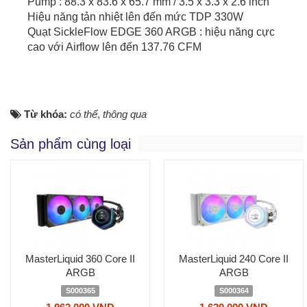
Pump : 88.3 x 83.6 x 65.7 mm / 3.5 x 3.3 x 2.6 inch
Hiệu năng tản nhiệt lên đến mức TDP 330W
Quạt SickleFlow EDGE 360 ARGB : hiệu năng cực
cao với Airflow lên đến 137.76 CFM
Từ khóa:
có thể
,
thông qua
Sản phẩm cùng loại
MasterLiquid 360 Core II
MasterLiquid 240 Core II
ARGB
ARGB
S000365
S000364