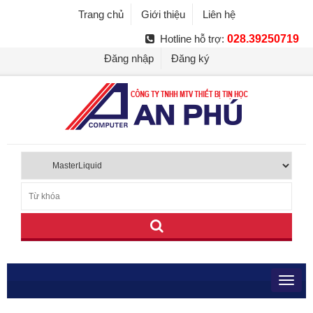
Trang chủ
Giới thiệu
Liên hệ
Hotline hỗ trợ:
028.39250719
Đăng nhập
Đăng ký
Toggl
navig