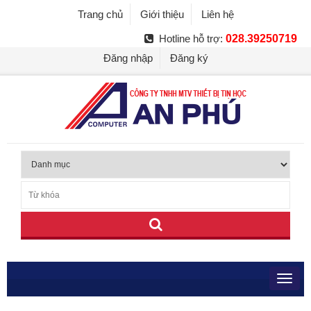
Trang chủ
Giới thiệu
Liên hệ
Hotline hỗ trợ:
028.39250719
Đăng nhập
Đăng ký
Toggl
navig