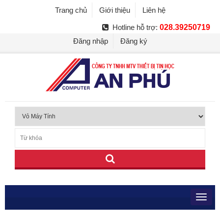
Trang chủ
Giới thiệu
Liên hệ
Hotline hỗ trợ:
028.39250719
Đăng nhập
Đăng ký
Toggl
navig