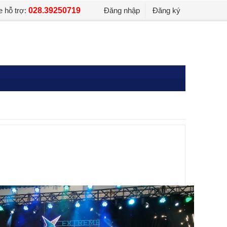
e hỗ trợ:
028.39250719
Đăng nhập
Đăng ký